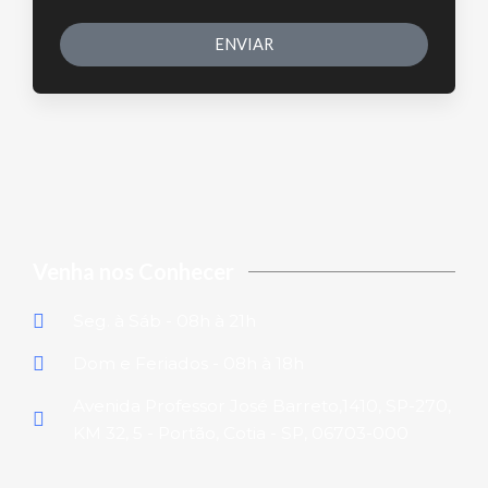
ENVIAR
Venha nos Conhecer
Seg. à Sáb - 08h à 21h
Dom e Feriados - 08h à 18h
Avenida Professor José Barreto,1410, SP-270,
KM 32, 5 - Portão, Cotia - SP, 06703-000